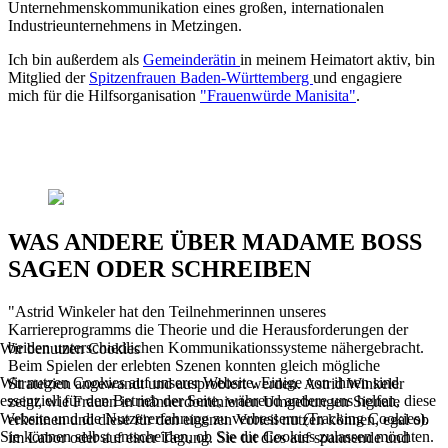
Unternehmenskommunikation eines großen, internationalen
Industrieunternehmens in Metzingen.
Ich bin außerdem als
Gemeinderätin
in meinem Heimatort aktiv, bin
Mitglied der
Spitzenfrauen Baden-Württemberg
und engagiere
mich
für die Hilfsorganisation
"Frauenwürde Manisita"
.
WAS ANDERE ÜBER MADAME BOSS
SAGEN ODER SCHREIBEN
"Astrid Winkeler hat den Teilnehmerinnen unseres
Karriereprogramms die Theorie und die Herausforderungen der
beiden unterschiedlichen Kommunikationssysteme nähergebracht.
Wir benutzen Cookies
Beim Spielen der erlebten Szenen konnten gleich mögliche
Wir nutzen Cookies auf unserer Website. Einige von ihnen sind
Strategien angewandt und ausprobiert werden. Astrid Winkeler
essenziell für den Betrieb der Seite, während andere uns helfen, diese
zeigt, wie Frauen in männerdominierten Umgebungen Signale
Website und die Nutzererfahrung zu verbessern (Tracking Cookies).
erkennen und diese für den eigenen Vorteil nutzen können, egal ob
Sie können selbst entscheiden, ob Sie die Cookies zulassen möchten.
im Labor oder auf einer Tagung. Sie tut dies auf spannende und