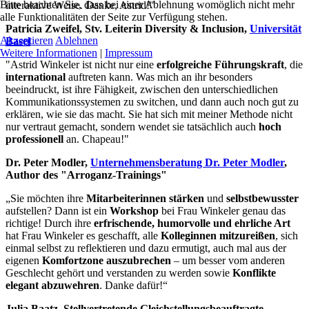
Bitte beachten Sie, dass bei einer Ablehnung womöglich nicht mehr
interaktive Weise. Danke, Astrid!"
alle Funktionalitäten der Seite zur Verfügung stehen.
Patricia Zweifel,
Stv
. Leiterin Diversity & Inclusion,
Universität
Akzeptieren
Ablehnen
Basel
Weitere Informationen
|
Impressum
"Astrid Winkeler ist nicht nur eine
erfolgreiche Führungskraft
, die
international
auftreten kann. Was mich an ihr besonders
beeindruckt, ist ihre Fähigkeit, zwischen den unterschiedlichen
Kommunikationssystemen zu switchen, und dann auch noch gut zu
erklären, wie sie das macht. Sie hat sich mit meiner Methode nicht
nur vertraut gemacht, sondern wendet sie tatsächlich auch
hoch
professionell
an. Chapeau!"
Dr. Peter Modler,
Unternehmensberatung Dr. Peter Modler
,
Author des "Arroganz-Trainings"
„Sie möchten ihre
Mitarbeiterinnen stärken
und
selbstbewusster
aufstellen? Dann ist ein
Workshop
bei Frau Winkeler genau das
richtige! Durch ihre
erfrischende, humorvolle und ehrliche Art
hat Frau Winkeler es geschafft, alle
Kolleginnen mitzureißen
, sich
einmal selbst zu reflektieren und dazu ermutigt, auch mal aus der
eigenen
Komfortzone auszubrechen
– um besser vom anderen
Geschlecht gehört und verstanden zu werden sowie
Konflikte
elegant
abzuwehren
. Danke dafür!“
Julia Baatz, Stellvertretende Gleichstellungsbeauftragte,