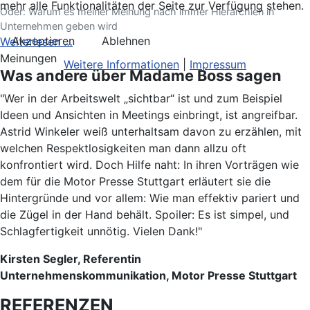
mehr alle Funktionalitäten der Seite zur Verfügung stehen.
Oder: Warum es meiner Meinung nach immer Hierarchien in
Unternehmen geben wird
Akzeptieren
Ablehnen
Weiterlesen …
Meinungen
Weitere Informationen
|
Impressum
Was andere über Madame Boss sagen
"Wer in der Arbeitswelt „sichtbar“ ist und zum Beispiel
Ideen und Ansichten in Meetings einbringt, ist angreifbar.
Astrid Winkeler weiß unterhaltsam davon zu erzählen, mit
welchen Respektlosigkeiten man dann allzu oft
konfrontiert wird. Doch Hilfe naht: In ihren Vorträgen wie
dem für die Motor Presse Stuttgart erläutert sie die
Hintergründe und vor allem: Wie man effektiv pariert und
die Zügel in der Hand behält. Spoiler: Es ist simpel, und
Schlagfertigkeit unnötig. Vielen Dank!"
Kirsten Segler, Referentin
Unternehmenskommunikation, Motor Presse Stuttgart
REFERENZEN