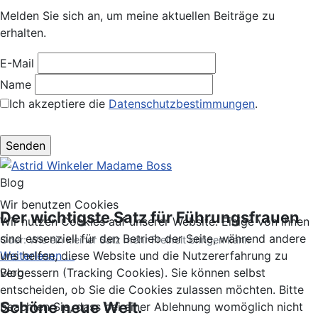
Melden Sie sich an, um meine aktuellen Beiträge zu
erhalten.
E-Mail
Name
Ich akzeptiere die
Datenschutzbestimmungen
.
Blog
Wir benutzen Cookies
Der wichtigste Satz für Führungsfrauen
Wir nutzen Cookies auf unserer Website. Einige von ihnen
sind essenziell für den Betrieb der Seite, während andere
Oder: Wie ein kleiner Satz mehr Freiheit bringen kann
uns helfen, diese Website und die Nutzererfahrung zu
Weiterlesen …
verbessern (Tracking Cookies). Sie können selbst
Blog
entscheiden, ob Sie die Cookies zulassen möchten. Bitte
Schöne neue Welt.
beachten Sie, dass bei einer Ablehnung womöglich nicht