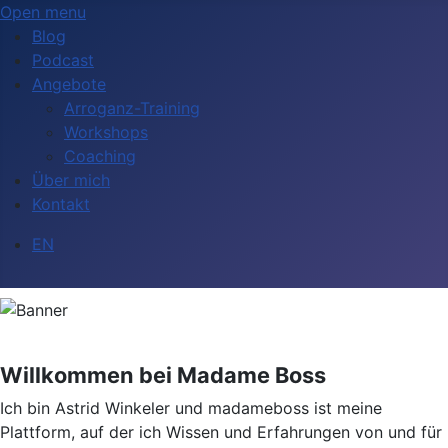
Open menu
Blog
Podcast
Angebote
Arroganz-Training
Workshops
Coaching
Über mich
Kontakt
Sprache auswählen
EN
Willkommen bei Madame Boss
Ich bin Astrid Winkeler und madameboss ist meine
Plattform, auf der ich Wissen und Erfahrungen von und für